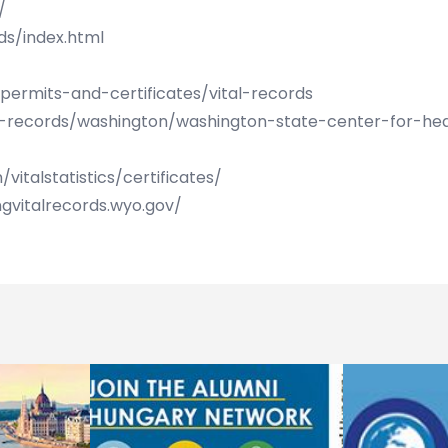
/
ds/index.html
-permits-and-certificates/vital-records
l-records/washington/washington-state-center-for-heal
vitalstatistics/certificates/
gvitalrecords.wyo.gov/