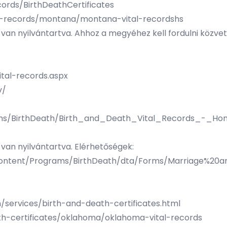
cords/BirthDeathCertificates
al-records/montana/montana-vital-recordshs
n nyilvántartva. Ahhoz a megyéhez kell fordulni közvetl
ital-records.aspx
v/
ams/BirthDeath/Birth_and_Death_Vital_Records_-_Ho
an nyilvántartva. Elérhetőségek:
v/content/Programs/BirthDeath/dta/Forms/Marriage%2
/services/birth-and-death-certificates.html
th-certificates/oklahoma/oklahoma-vital-records