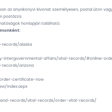
an az anyakönyvi kivonat személyesen, postai úton vagy 
em postázza.
 hatóságok honlapján található.
lamonként:
l-records/alaska
y-intergovernmental-affairs/vital-records/#online-ord
l-records/arizona
order-certificate-now
ew/Index.aspx
g-and-records/vital-records/order-vital-records/