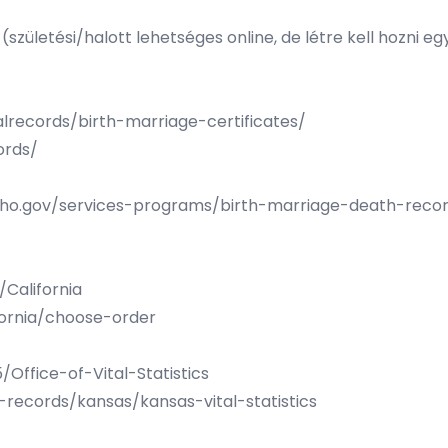
(születési/halott lehetséges online, de létre kell hozni 
talrecords/birth-marriage-certificates/
ords/
daho.gov/services-programs/birth-marriage-death-reco
/California
ifornia/choose-order
/Office-of-Vital-Statistics
-records/kansas/kansas-vital-statistics