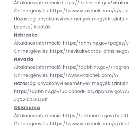
Általános információ:
https://dphhs.mt.gov/vitalre
Online igénylés:
https://www.vitalchek.com/v/vit
Házassági anyakönyvi események megyék szintjén va
License) kiadták.
Nebraska
Általános információ:
https://dhhs.ne.gov/pages/v
Online igénylés:
https://nevitalrecords-dhhs.ne.go
Nevada
Általános információ:
https://dpbh.nv.gov/Progr
Online igénylés:
https://www.vitalchek.com/v/
Házassági anyakönyvi események megyék szintjén v
https://dpbh.nv.gov/uploadedFiles/dpbh.nv.go
ug%202020.pdf
Oklahoma
Általános információ:
https://oklahoma.gov/health
Online igénylés:
https://www.vitalchek.com/v/dea