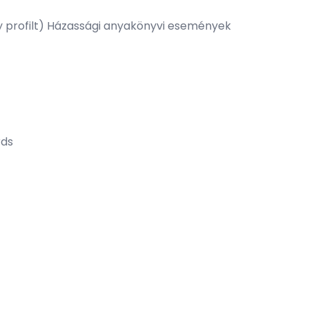
egy profilt) Házassági anyakönyvi események
rds