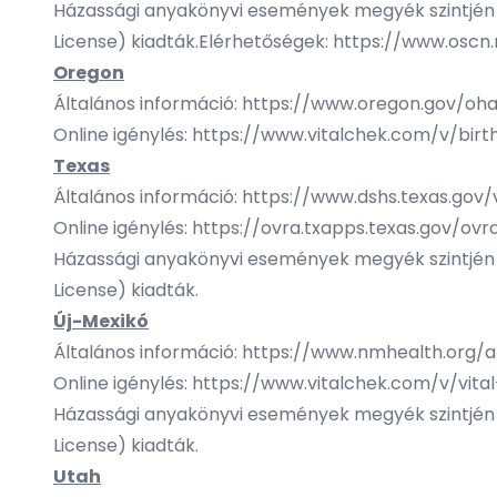
Házassági anyakönyvi események megyék szintjén va
License) kiadták.Elérhetőségek:
https://www.oscn.
Oregon
Általános információ:
https://www.oregon.gov/oha
Online igénylés:
https://www.vitalchek.com/v/birt
Texas
Általános információ:
https://www.dshs.texas.gov/vi
Online igénylés:
https://ovra.txapps.texas.gov/ovr
Házassági anyakönyvi események megyék szintjén va
License) kiadták.
Új-Mexikó
Általános információ:
https://www.nmhealth.org/a
Online igénylés:
https://www.vitalchek.com/v/vit
Házassági anyakönyvi események megyék szintjén va
License) kiadták.
Utah