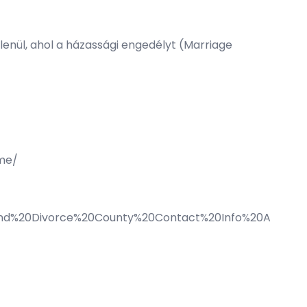
enül, ahol a házassági engedélyt (Marriage
me/
0and%20Divorce%20County%20Contact%20Info%20A