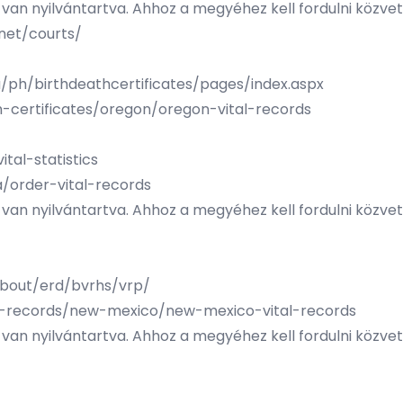
n nyilvántartva. Ahhoz a megyéhez kell fordulni közvetl
net/courts/
/ph/birthdeathcertificates/pages/index.aspx
h-certificates/oregon/oregon-vital-records
tal-statistics
a/order-vital-records
n nyilvántartva. Ahhoz a megyéhez kell fordulni közvetl
bout/erd/bvrhs/vrp/
al-records/new-mexico/new-mexico-vital-records
n nyilvántartva. Ahhoz a megyéhez kell fordulni közvetl