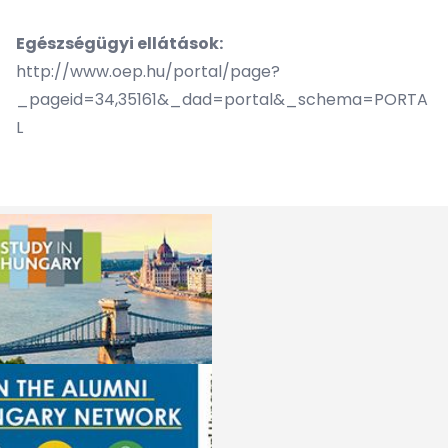
Egészségügyi ellátások:
http://www.oep.hu/portal/page?
_pageid=34,35161&_dad=portal&_schema=PORTA
L