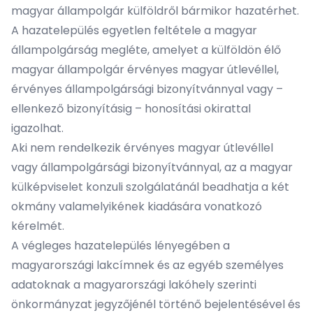
magyar állampolgár külföldről bármikor hazatérhet.
A hazatelepülés egyetlen feltétele a magyar
állampolgárság megléte, amelyet a külföldön élő
magyar állampolgár érvényes magyar útlevéllel,
érvényes állampolgársági bizonyítvánnyal vagy –
ellenkező bizonyításig – honosítási okirattal
igazolhat.
Aki nem rendelkezik érvényes magyar útlevéllel
vagy állampolgársági bizonyítvánnyal, az a magyar
külképviselet konzuli szolgálatánál beadhatja a két
okmány valamelyikének kiadására vonatkozó
kérelmét.
A végleges hazatelepülés lényegében a
magyarországi lakcímnek és az egyéb személyes
adatoknak a magyarországi lakóhely szerinti
önkormányzat jegyzőjénél történő bejelentésével és