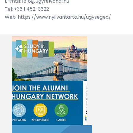
E-mail:
1818@ugyfelvonal.hu
Tel: +36 1 452-3622
Web:
https://www.nyilvantarto.hu/ugyseged/