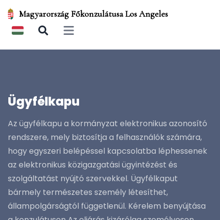
Magyarország Főkonzulátusa Los Angeles
Open main menu
Ügyfélkapu
Az ügyfélkapu a kormányzat elektronikus azonosító
rendszere, mely biztosítja a felhasználók számára,
hogy egyszeri belépéssel kapcsolatba léphessenek
az elektronikus közigazgatási ügyintézést és
szolgáltatást nyújtó szervekkel. Ügyfélkaput
bármely természetes személy létesíthet,
állampolgárságtól függetlenül. Kérelem benyújtása
a konzulátuson Az eljárás kizárólag személyesen