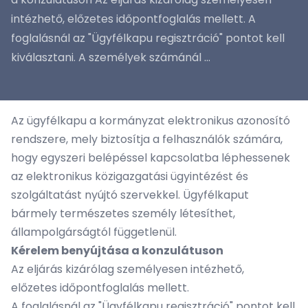
intézhető, előzetes időpontfoglalás mellett. A
foglalásnál az "Ügyfélkapu regisztráció" pontot kell
kiválasztani. A személyek számánál ...
Az ügyfélkapu a kormányzat elektronikus azonosító
rendszere, mely biztosítja a felhasználók számára,
hogy egyszeri belépéssel kapcsolatba léphessenek
az elektronikus közigazgatási ügyintézést és
szolgáltatást nyújtó szervekkel. Ügyfélkaput
bármely természetes személy létesíthet,
állampolgárságtól függetlenül.
Kérelem benyújtása a konzulátuson
Az eljárás kizárólag személyesen intézhető,
előzetes időpontfoglalás mellett.
A foglalásnál az "Ügyfélkapu regisztráció" pontot kell