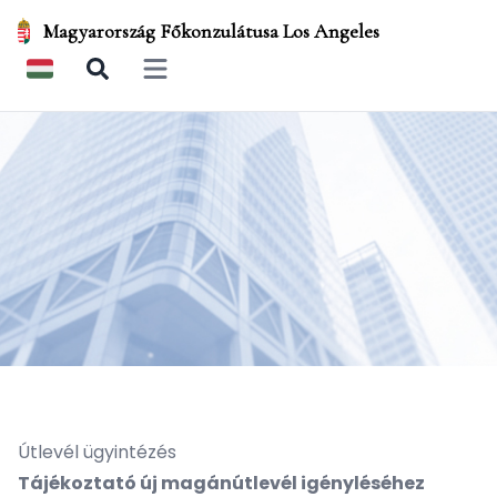
Magyarország Főkonzulátusa Los Angeles
Open main menu
Útlevél ügyintézés
Tájékoztató új magánútlevél igényléséhez