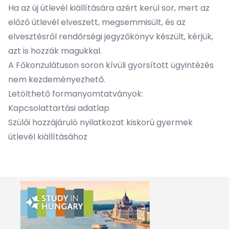
Ha az új útlevél kiállítására azért kerül sor, mert az
előző útlevél elveszett, megsemmisült, és az
elvesztésről rendőrségi jegyzőkönyv készült, kérjük,
azt is hozzák magukkal.
A Főkonzulátuson soron kívüli gyorsított ügyintézés
nem kezdeményezhető.
Letölthető formanyomtatványok:
Kapcsolattartási adatlap
Szülői hozzájáruló nyilatkozat kiskorú gyermek
útlevél kiállításához