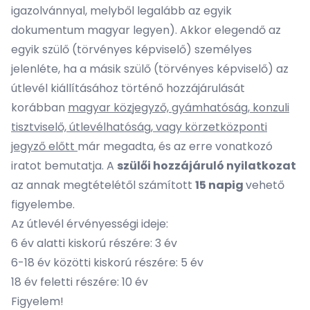
igazolvánnyal, melyből legalább az egyik
dokumentum magyar legyen). Akkor elegendő az
egyik szülő (törvényes képviselő) személyes
jelenléte, ha a másik szülő (törvényes képviselő) az
útlevél kiállításához történő hozzájárulását
korábban
magyar közjegyző, gyámhatóság, konzuli
tisztviselő, útlevélhatóság, vagy körzetközponti
jegyző előtt
már megadta, és az erre vonatkozó
iratot bemutatja. A
szülői hozzájáruló nyilatkozat
az annak megtételétől számított
15 napig
vehető
figyelembe.
Az útlevél érvényességi ideje:
6 év alatti kiskorú részére: 3 év
6-18 év közötti kiskorú részére: 5 év
18 év feletti részére: 10 év
Figyelem!