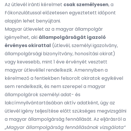
Az útlevél iránti kérelmet
csak személyesen
, a
Főkonzulátussal előzetesen egyeztetett időpont
alapján lehet benyújtani.
Magyar útlevelet az a magyar állampolgár
igényelhet, aki
állampolgárságát igazoló
érvényes okirattal
(útlevél, személyi igazolvány,
állampolgársági bizonyítvány, honosítási okirat)
vagy kevesebb, mint 1 éve érvényét vesztett
magyar útlevéllel rendelkezik. Amennyiben a
kérelmező a fentiekben felsorolt okiratok egyikével
sem rendelkezik, és nem szerepel a magyar
állampolgárok személyi adat- és
lakcímnyilvántartásában aktív adatként, úgy az
útlevél igény teljesítése előtt szükséges megvizsgálni
a magyar állampolgárság fennállását. Az eljárásról a
„
Magyar állampolgárság fennállásának vizsgálata”