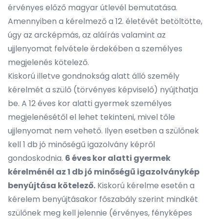
érvényes előző magyar útlevél bemutatása.
Amennyiben a kérelmező a 12. életévét betöltötte,
úgy az arcképmás, az aláírás valamint az
ujjlenyomat felvétele érdekében a személyes
megjelenés kötelező.
Kiskorú illetve gondnokság alatt álló személy
kérelmét a szülő (törvényes képviselő) nyújthatja
be. A 12 éves kor alatti gyermek személyes
megjelenésétől el lehet tekinteni, mivel tőle
ujjlenyomat nem vehető. Ilyen esetben a szülőnek
kell 1 db jó minőségű igazolvány képről
gondoskodnia.
6 éves kor alatti gyermek
kérelménél az 1 db jó minőségű igazolványkép
benyújtása kötelező.
Kiskorú kérelme esetén a
kérelem benyújtásakor főszabály szerint mindkét
szülőnek meg kell jelennie (érvényes, fényképes