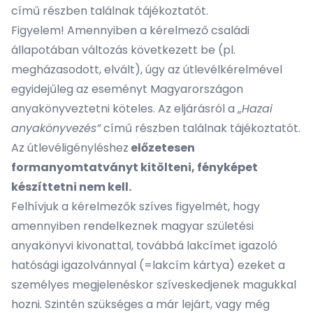
című részben találnak tájékoztatót.
Figyelem! Amennyiben a kérelmező családi
állapotában változás következett be (pl.
megházasodott, elvált), úgy az útlevélkérelmével
egyidejűleg az eseményt Magyarországon
anyakönyveztetni köteles. Az eljárásról a „
Hazai
anyakönyvezés”
című részben találnak tájékoztatót.
Az útlevéligényléshez
előzetesen
formanyomtatványt kitölteni, fényképet
készíttetni nem kell.
Felhívjuk a kérelmezők szíves figyelmét, hogy
amennyiben rendelkeznek magyar születési
anyakönyvi kivonattal, továbbá lakcímet igazoló
hatósági igazolvánnyal (=lakcím kártya) ezeket a
személyes megjelenéskor szíveskedjenek magukkal
hozni. Szintén szükséges a már lejárt, vagy még