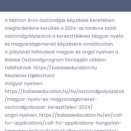
A Márton Áron ösztöndíjas képzések keretében
meghirdetésre kerültek a 2024-as tanévre szóló
ösztöndíjpályázatok a keresztféléves Magyar nyelvi
és magyarságismereti képzésére vonatkozóan.
A pályázati felhívások magyar és angol nyelven a
Balassi Ösztöndíjprogram honlapján oldalon
találhatóak:
https://balassieducation.hu
Részletes tájékoztató:
magyar nyelven:
https://balassieducation.hu/hu/osztondijpalyazatok
/magyar-nyelv-es-magyarsagismeret-
osztondijpalyazat-keresztfelev-2024/
angol nyelven:
https://balassieducation.hu/en/call-
for-applications/call-for-applications-hungarian-
language-and-cultural-studies-cross-semester-