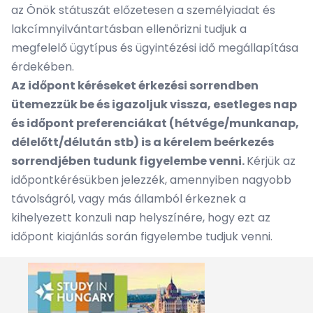
az Önök státuszát előzetesen a személyiadat és
lakcímnyilvántartásban ellenőrizni tudjuk a
megfelelő ügytípus és ügyintézési idő megállapítása
érdekében.
Az időpont kéréseket érkezési sorrendben
ütemezzük be és igazoljuk vissza, esetleges nap
és időpont preferenciákat (hétvége/munkanap,
délelőtt/délután stb) is a kérelem beérkezés
sorrendjében tudunk figyelembe venni.
Kérjük az
időpontkérésükben jelezzék, amennyiben nagyobb
távolságról, vagy más államból érkeznek a
kihelyezett konzuli nap helyszínére, hogy ezt az
időpont kiajánlás során figyelembe tudjuk venni.