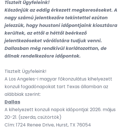
Tisztelt Ügyfeleink!
Köszönjük az eddig érkezett megkereséseket. A
nagy számú jelentkezőre tekintettel ezúton
jelezzük, hogy houstoni időpontjaink kiosztásra
kerültek, az ettől a héttől beérkező
jelentkezéseket várólistára tudjuk venni.
Dallasban még rendkívül korlátozottan, de
állnak rendelkezésre időpontok.
Tisztelt Ügyfeleink!
A Los Angeles-i magyar főkonzulátus kihelyezett
konzuli fogadónapokat tart Texas államban az
alábbiak szerint:
Dallas
A kihelyezett konzuli napok időpontjai: 2026. május
20-21. (szerda, csütörtök)
Cím: 1724 Renee Drive, Hurst, TX 76054