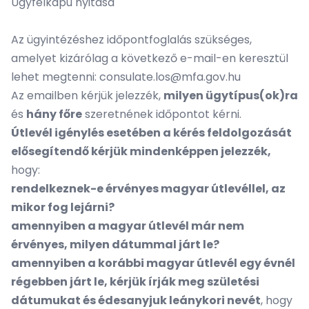
Ügyfélkapu nyitása
Az ügyintézéshez időpontfoglalás szükséges,
amelyet kizárólag a következő e-mail-en keresztül
lehet megtenni: consulate.los@mfa.gov.hu
Az emailben kérjük jelezzék,
milyen ügytípus(ok)ra
és
hány főre
szeretnének időpontot kérni.
Útlevél igénylés esetében a kérés feldolgozását
elősegítendő kérjük mindenképpen jelezzék,
hogy:
rendelkeznek-e érvényes magyar útlevéllel, az
mikor fog lejárni?
amennyiben a magyar útlevél már nem
érvényes, milyen dátummal járt le?
amennyiben a korábbi magyar útlevél egy évnél
régebben járt le, kérjük írják meg születési
dátumukat és édesanyjuk leánykori nevét
, hogy