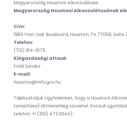
Magyarország Houstoni Alkonzulátusa
Magyarország Houstoni Alkonzulátusának elé
Cím:
1980 Post Oak Boulevard, Houston, TX 77056, Suite
Telefon:
(713) 914-1675
Külgazdasági attasé:
Földi Sándor
E-mail:
houston@mfa.gov.hu
Tájékoztatjuk Ügyfeleinket, hogy a Houstoni Alkonz
tanúsítása) átmenetileg szünetel. Konzuli ügyintéz
telefon: +1 (310) 473 9344).