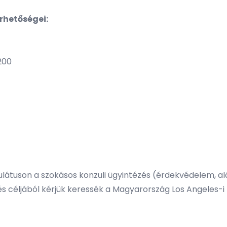
rhetőségei:
 200
ulátuson a szokásos konzuli ügyintézés (érdekvédelem, al
és céljából kérjük keressék a Magyarország Los Angeles-i