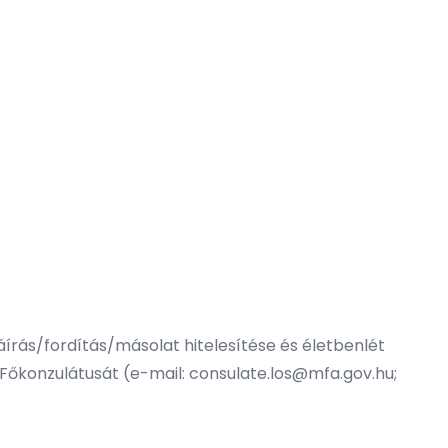
áírás/fordítás/másolat hitelesítése és életbenlét
 Főkonzulátusát (e-mail: consulate.los@mfa.gov.hu;