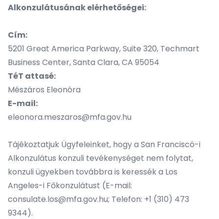
Alkonzulátusának elérhetőségei:
Cím:
5201 Great America Parkway, Suite 320, Techmart
Business Center, Santa Clara, CA 95054
TéT attasé:
Mészáros Eleonóra
E-mail:
eleonora.meszaros@mfa.gov.hu
Tájékoztatjuk Ügyfeleinket, hogy a San Franciscó-i
Alkonzulátus konzuli tevékenységet nem folytat,
konzuli ügyekben továbbra is keressék a Los
Angeles-i Főkonzulátust (E-mail:
consulate.los@mfa.gov.hu; Telefon: +1 (310) 473
9344).